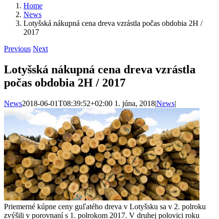
Home
News
Lotyšská nákupná cena dreva vzrástla počas obdobia 2H /
2017
Previous
Next
Lotyšská nákupná cena dreva vzrástla
počas obdobia 2H / 2017
News
2018-06-01T08:39:52+02:00
1. júna, 2018
|
News
|
Priemerné kúpne ceny guľatého dreva v Lotyšsku sa v 2. polroku
zvýšili v porovnaní s 1. polrokom 2017. V druhej polovici roku