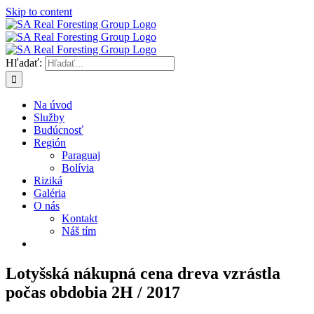
Skip to content
Hľadať:
Na úvod
Služby
Budúcnosť
Región
Paraguaj
Bolívia
Riziká
Galéria
O nás
Kontakt
Náš tím
Lotyšská nákupná cena dreva vzrástla
počas obdobia 2H / 2017