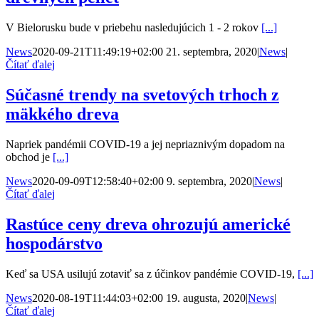
V Bielorusku bude v priebehu nasledujúcich 1 - 2 rokov
[...]
News
2020-09-21T11:49:19+02:00
21. septembra, 2020
|
News
|
Čítať ďalej
Súčasné trendy na svetových trhoch z
mäkkého dreva
Napriek pandémii COVID-19 a jej nepriaznivým dopadom na
obchod je
[...]
News
2020-09-09T12:58:40+02:00
9. septembra, 2020
|
News
|
Čítať ďalej
Rastúce ceny dreva ohrozujú americké
hospodárstvo
Keď sa USA usilujú zotaviť sa z účinkov pandémie COVID-19,
[...]
News
2020-08-19T11:44:03+02:00
19. augusta, 2020
|
News
|
Čítať ďalej