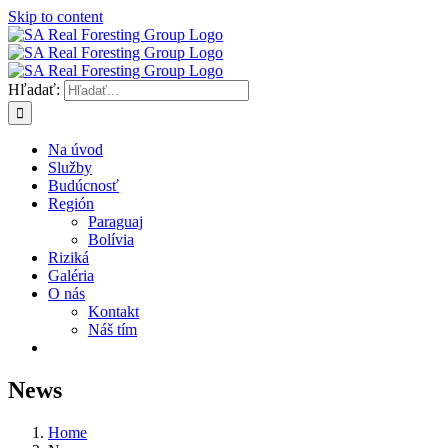
Skip to content
Hľadať:
Na úvod
Služby
Budúcnosť
Región
Paraguaj
Bolívia
Riziká
Galéria
O nás
Kontakt
Náš tím
News
Home