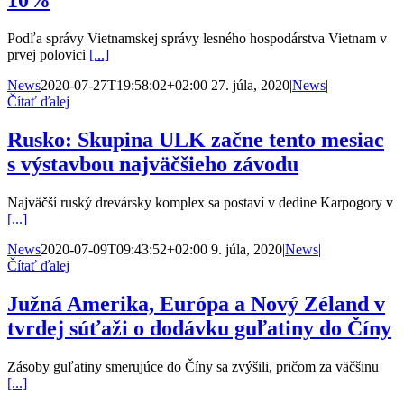
10%
Podľa správy Vietnamskej správy lesného hospodárstva Vietnam v
prvej polovici
[...]
News
2020-07-27T19:58:02+02:00
27. júla, 2020
|
News
|
Čítať ďalej
Rusko: Skupina ULK začne tento mesiac
s výstavbou najväčšieho závodu
Najväčší ruský drevársky komplex sa postaví v dedine Karpogory v
[...]
News
2020-07-09T09:43:52+02:00
9. júla, 2020
|
News
|
Čítať ďalej
Južná Amerika, Európa a Nový Zéland v
tvrdej súťaži o dodávku guľatiny do Číny
Zásoby guľatiny smerujúce do Číny sa zvýšili, pričom za väčšinu
[...]