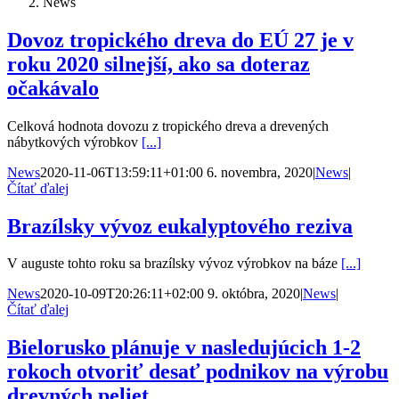
News
Dovoz tropického dreva do EÚ 27 je v
roku 2020 silnejší, ako sa doteraz
očakávalo
Celková hodnota dovozu z tropického dreva a drevených
nábytkových výrobkov
[...]
News
2020-11-06T13:59:11+01:00
6. novembra, 2020
|
News
|
Čítať ďalej
Brazílsky vývoz eukalyptového reziva
V auguste tohto roku sa brazílsky vývoz výrobkov na báze
[...]
News
2020-10-09T20:26:11+02:00
9. októbra, 2020
|
News
|
Čítať ďalej
Bielorusko plánuje v nasledujúcich 1-2
rokoch otvoriť desať podnikov na výrobu
drevných peliet