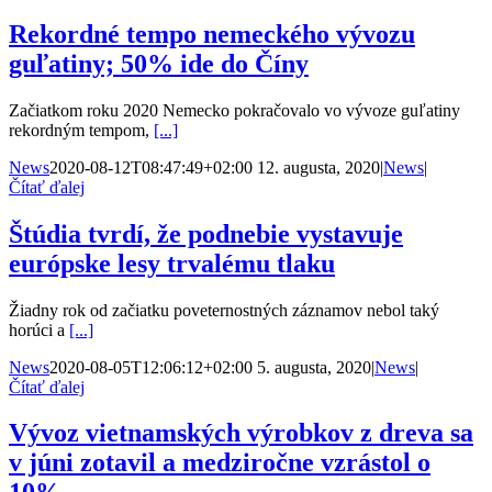
Rekordné tempo nemeckého vývozu
guľatiny; 50% ide do Číny
Začiatkom roku 2020 Nemecko pokračovalo vo vývoze guľatiny
rekordným tempom,
[...]
News
2020-08-12T08:47:49+02:00
12. augusta, 2020
|
News
|
Čítať ďalej
Štúdia tvrdí, že podnebie vystavuje
európske lesy trvalému tlaku
Žiadny rok od začiatku poveternostných záznamov nebol taký
horúci a
[...]
News
2020-08-05T12:06:12+02:00
5. augusta, 2020
|
News
|
Čítať ďalej
Vývoz vietnamských výrobkov z dreva sa
v júni zotavil a medziročne vzrástol o