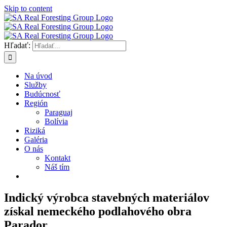
Skip to content
Hľadať:
Na úvod
Služby
Budúcnosť
Región
Paraguaj
Bolívia
Riziká
Galéria
O nás
Kontakt
Náš tím
Indický výrobca stavebných materiálov
získal nemeckého podlahového obra
Parador