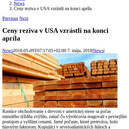
News
Ceny reziva v USA vzrástli na konci apríla
Previous
Next
Ceny reziva v USA vzrástli na konci
apríla
News
2018-05-09T07:17:05+02:00
7. mája, 2018
|
News
|
Rastúce obchodovanie s drevom v americkej mene sa počas
minulého týždňa zvýšilo, zatiaľ čo výrobcovia reagovali s pevnejším
postojom a vyššími cenami.
Jarné počasie, ktoré pretrváva, bolo
hlavným faktorom.
Kupujúci v severoatlantických štátoch a