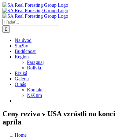
Skip
to
content
Hľadať:
Na úvod
Služby
Budúcnosť
Región
Paraguaj
Bolívia
Riziká
Galéria
O nás
Kontakt
Náš tím
Ceny reziva v USA vzrástli na konci
apríla
Home