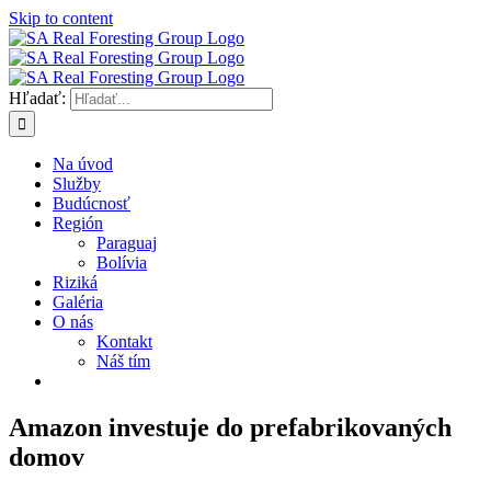
Skip to content
Hľadať:
Na úvod
Služby
Budúcnosť
Región
Paraguaj
Bolívia
Riziká
Galéria
O nás
Kontakt
Náš tím
Amazon investuje do prefabrikovaných
domov